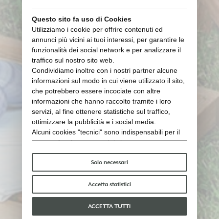
Questo sito fa uso di Cookies
Utilizziamo i cookie per offrire contenuti ed
annunci più vicini ai tuoi interessi, per garantire le
funzionalità dei social network e per analizzare il
traffico sul nostro sito web.
Condividiamo inoltre con i nostri partner alcune
informazioni sul modo in cui viene utilizzato il sito,
che potrebbero essere incociate con altre
informazioni che hanno raccolto tramite i loro
servizi, al fine ottenere statistiche sul traffico,
ottimizzare la pubblicità e i social media.
Alcuni cookies "tecnici" sono indispensabili per il
corretto funzionamento del sito e non trattano o
condividono con terzi alcun dato personale. Per
saperne di più puoi consultare la nostra
cookie
Solo necessari
policy
.
Per favore, scegli quali cookie accettare:
Accetta statistici
ACCETTA TUTTI