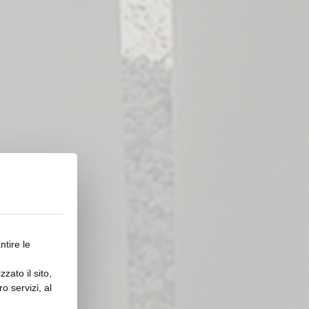
ntire le
zato il sito,
o servizi, al