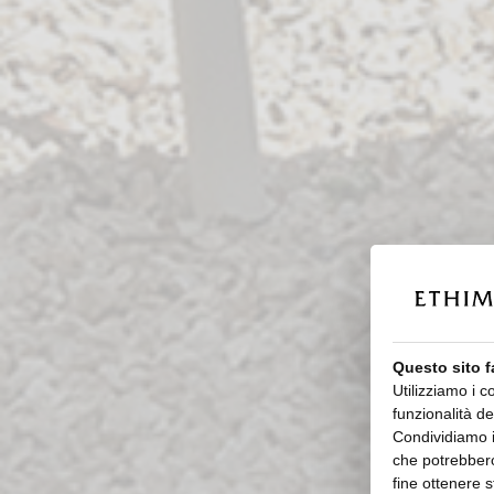
Questo sito f
Utilizziamo i c
funzionalità de
Condividiamo in
che potrebbero
fine ottenere s