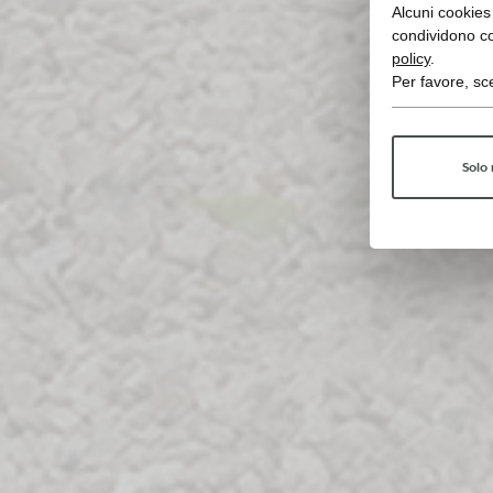
Alcuni cookies 
condividono co
policy
.
Per favore, sce
Solo 