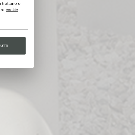
n trattano o
tra
cookie
TUTTI