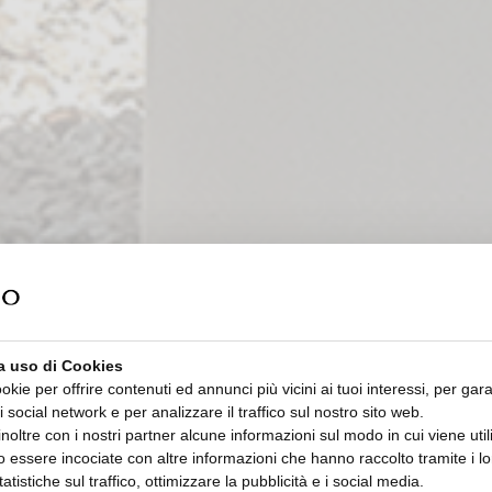
a uso di Cookies
ookie per offrire contenuti ed annunci più vicini ai tuoi interessi, per gara
i social network e per analizzare il traffico sul nostro sito web.
oltre con i nostri partner alcune informazioni sul modo in cui viene utiliz
 essere incociate con altre informazioni che hanno raccolto tramite i lor
tatistiche sul traffico, ottimizzare la pubblicità e i social media.