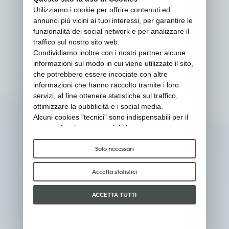
Utilizziamo i cookie per offrire contenuti ed
annunci più vicini ai tuoi interessi, per garantire le
funzionalità dei social network e per analizzare il
traffico sul nostro sito web.
Condividiamo inoltre con i nostri partner alcune
informazioni sul modo in cui viene utilizzato il sito,
che potrebbero essere incociate con altre
informazioni che hanno raccolto tramite i loro
servizi, al fine ottenere statistiche sul traffico,
ottimizzare la pubblicità e i social media.
Alcuni cookies "tecnici" sono indispensabili per il
corretto funzionamento del sito e non trattano o
condividono con terzi alcun dato personale. Per
saperne di più puoi consultare la nostra
cookie
Solo necessari
policy
.
Per favore, scegli quali cookie accettare:
Accetta statistici
ACCETTA TUTTI